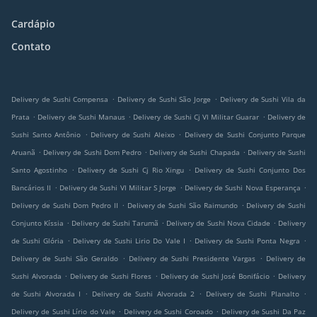
Cardápio
Contato
.
.
Delivery de Sushi Compensa
Delivery de Sushi São Jorge
Delivery de Sushi Vila da
.
.
.
Prata
Delivery de Sushi Manaus
Delivery de Sushi Cj Vl Militar Guarar
Delivery de
.
.
Sushi Santo Antônio
Delivery de Sushi Aleixo
Delivery de Sushi Conjunto Parque
.
.
.
Aruanã
Delivery de Sushi Dom Pedro
Delivery de Sushi Chapada
Delivery de Sushi
.
.
Santo Agostinho
Delivery de Sushi Cj Rio Xingu
Delivery de Sushi Conjunto Dos
.
.
.
Bancários II
Delivery de Sushi Vl Militar S Jorge
Delivery de Sushi Nova Esperança
.
.
Delivery de Sushi Dom Pedro II
Delivery de Sushi São Raimundo
Delivery de Sushi
.
.
.
Conjunto Kíssia
Delivery de Sushi Tarumã
Delivery de Sushi Nova Cidade
Delivery
.
.
.
de Sushi Glória
Delivery de Sushi Lirio Do Vale I
Delivery de Sushi Ponta Negra
.
.
Delivery de Sushi São Geraldo
Delivery de Sushi Presidente Vargas
Delivery de
.
.
.
Sushi Alvorada
Delivery de Sushi Flores
Delivery de Sushi José Bonifácio
Delivery
.
.
.
de Sushi Alvorada I
Delivery de Sushi Alvorada 2
Delivery de Sushi Planalto
.
.
Delivery de Sushi Lírio do Vale
Delivery de Sushi Coroado
Delivery de Sushi Da Paz