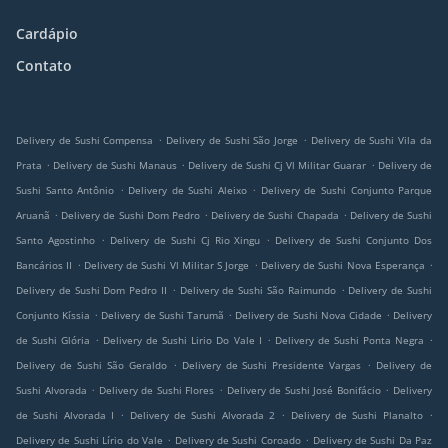
Cardápio
Contato
.
.
Delivery de Sushi Compensa
Delivery de Sushi São Jorge
Delivery de Sushi Vila da
.
.
.
Prata
Delivery de Sushi Manaus
Delivery de Sushi Cj Vl Militar Guarar
Delivery de
.
.
Sushi Santo Antônio
Delivery de Sushi Aleixo
Delivery de Sushi Conjunto Parque
.
.
.
Aruanã
Delivery de Sushi Dom Pedro
Delivery de Sushi Chapada
Delivery de Sushi
.
.
Santo Agostinho
Delivery de Sushi Cj Rio Xingu
Delivery de Sushi Conjunto Dos
.
.
.
Bancários II
Delivery de Sushi Vl Militar S Jorge
Delivery de Sushi Nova Esperança
.
.
Delivery de Sushi Dom Pedro II
Delivery de Sushi São Raimundo
Delivery de Sushi
.
.
.
Conjunto Kíssia
Delivery de Sushi Tarumã
Delivery de Sushi Nova Cidade
Delivery
.
.
.
de Sushi Glória
Delivery de Sushi Lirio Do Vale I
Delivery de Sushi Ponta Negra
.
.
Delivery de Sushi São Geraldo
Delivery de Sushi Presidente Vargas
Delivery de
.
.
.
Sushi Alvorada
Delivery de Sushi Flores
Delivery de Sushi José Bonifácio
Delivery
.
.
.
de Sushi Alvorada I
Delivery de Sushi Alvorada 2
Delivery de Sushi Planalto
.
.
Delivery de Sushi Lírio do Vale
Delivery de Sushi Coroado
Delivery de Sushi Da Paz