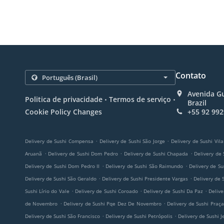
Contato
Avenida G
.
.
Politica de privacidade
Termos de serviço
Brazil
Cookie Policy Changes
+55 92 99
.
.
Delivery de Sushi Compensa
Delivery de Sushi São Jorge
Delivery de Sushi Vil
.
.
.
Aruanã
Delivery de Sushi Dom Pedro
Delivery de Sushi Chapada
Delivery de
.
.
Delivery de Sushi Dom Pedro II
Delivery de Sushi São Raimundo
Delivery de Su
.
.
Delivery de Sushi São Geraldo
Delivery de Sushi Presidente Vargas
Delivery de 
.
.
.
Sushi Lírio do Vale
Delivery de Sushi Coroado
Delivery de Sushi Da Paz
Deliv
.
.
de Novembro
Delivery de Sushi Pqe Dez De Novembro
Delivery de Sushi Praça
.
.
Delivery de Sushi São Francisco
Delivery de Sushi Petrópolis
Delivery de Sushi 