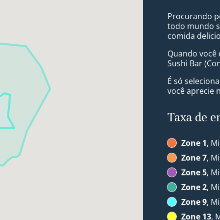
Procurando po
todo mundo s
comida delici
Quando você q
Sushi Bar (Co
É só selecion
você aprecie 
Taxa de e
Zone 1
, M
Zone 7
, M
Zone 5
, M
Zone 2
, M
Zone 9
, M
Zone 13
, 