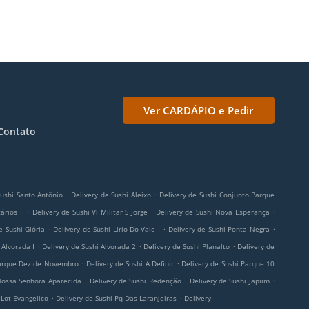
Ver CARDÁPIO e Pedir
Contato
.
.
Sushi Santo Antônio
Delivery de Sushi Aleixo
Delivery de Sushi Conjunto Parque
.
.
.
ários II
Delivery de Sushi Vl Militar S Jorge
Delivery de Sushi Nova Esperança
.
.
.
e Sushi Glória
Delivery de Sushi Lirio Do Vale I
Delivery de Sushi Ponta Negra
.
.
.
 Alvorada I
Delivery de Sushi Alvorada 2
Delivery de Sushi Planalto
Delivery de
.
.
Parque Dez de Novembro
Delivery de Sushi A Definir
Delivery de Sushi Parque 10
.
.
.
Nossa Senhora Aparecida
Delivery de Sushi Redenção
Delivery de Sushi Japiim
.
.
 Lot Evangelico
Delivery de Sushi Pq Das Laranjeiras
Delivery