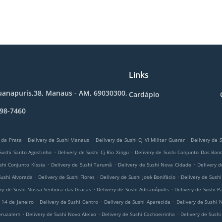
Links
uanapuris,38, Manaus - AM, 69030300,
Cardápio
298-7460
.
.
.
a da Prata
Delivery de Sushi Manaus
Delivery de Sushi Cj Vl Militar Guarar
Delivery de 
.
.
 Sushi Santo Agostinho
Delivery de Sushi Cj Rio Xingu
Delivery de Sushi Conjunto Dos Banc
.
.
.
shi Conjunto Kíssia
Delivery de Sushi Tarumã
Delivery de Sushi Nova Cidade
Delivery d
.
.
.
Sushi Alvorada
Delivery de Sushi Flores
Delivery de Sushi José Bonifácio
Delivery de Sushi
.
.
ery de Sushi Nossa Senhora das Gracas
Delivery de Sushi Adrianópolis
Delivery de Sushi 
.
.
.
 14 de Janeiro
Delivery de Sushi Centro
Delivery de Sushi Aparecida
Delivery de Sushi 
.
.
.
Jeruzalem
Delivery de Sushi Novo Aleixo
Delivery de Sushi Cachoeirinha
Delivery de Sushi